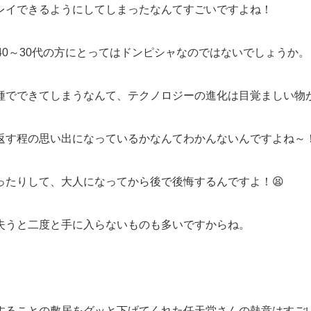
レイできるようにしてしまったなんてすごいですよね！
40～30代の方にとってはドンピシャなのではないでしょうか。
種でできてしまうなんて、テクノロジーの進化は目覚ましい物
返す程の思い出になっているかなんてわかんないんですよね～
ったりして、大人になってから後で後悔するんですよ！😫
失うと二度と手に入らないものも多いですからね。
することの敷居をグッと下げてくれた
任天堂さんの熱意はすご