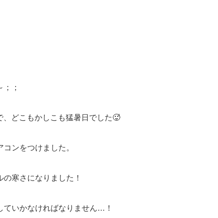
～；；
、どこもかしこも猛暑日でした🥵
アコンをつけました。
ルの寒さになりました！
していかなければなりません…！