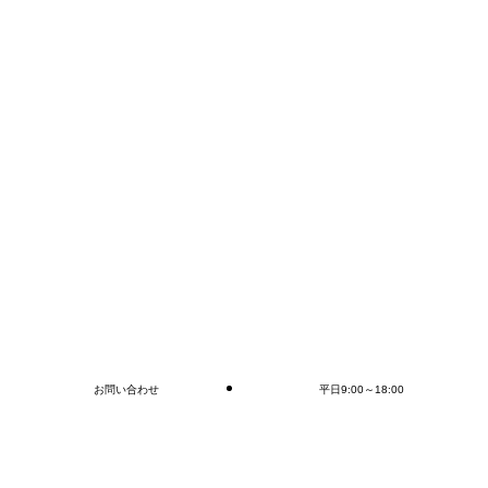
⇓ブログ村に登録しています！
クリックで応援♪
にほんブログ村
ブログ
お問い合わせ
平日9:00～18:00
閉じる